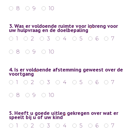
8
9
10
3. Was er voldoende ruimte voor inbreng voor
*
uw hulpvraag en de doelbepaling
1
2
3
4
5
6
7
8
9
10
4. Is er voldoende afstemming geweest over de
*
voortgang
1
2
3
4
5
6
7
8
9
10
5. Heeft u goede uitleg gekregen over wat er
*
speelt bij u of uw kind
1
2
3
4
5
6
7