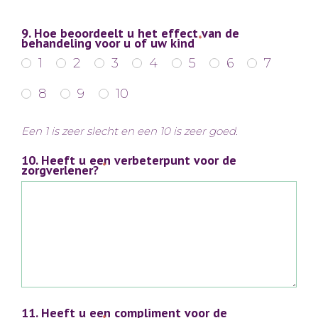
9. Hoe beoordeelt u het effect van de
*
behandeling voor u of uw kind
1
2
3
4
5
6
7
8
9
10
Een 1 is zeer slecht en een 10 is zeer goed.
10. Heeft u een verbeterpunt voor de
*
zorgverlener?
11. Heeft u een compliment voor de