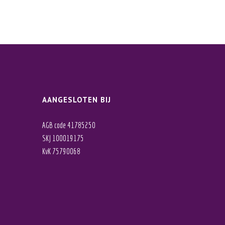
AANGESLOTEN BIJ
AGB code 41785250
SKJ 100019175
KvK 75790068