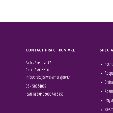
CONTACT PRAKTIJK VIVRE
SPECIA
Paulus Borstraat 37
Hecht
3812 TA Amersfoort
Adopt
info@praktijkvivre-amersfoort.nl
Brain
06 - 58834089
Adem
IBAN: NL39INGB0007463953
Polyv
ReAtt