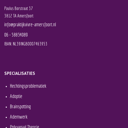
Paulus Borstraat 37
3812 TA Amersfoort
info@praktijkvivre-amersfoort.nl
06 - 58834089
IBAN: NL39INGB0007463953
SPECIALISATIES
Hechtingsproblematiek
Adoptie
Brainspotting
Ademwerk
Polyvagaal Theorie